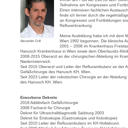
Teilnahme am Kongressen und Fortbil
Einen intensiven fachlichen Austausc
finde ich ferner durch die regelmäßi
an Kongressen und Fortbildungen so
Refluxerkrankung.
Meine Ausbildung habe ich mit dem Me
Wien 1992 begonnen. Die klinische Au
Alexander Grill
2001 – 2008 im Krankenhaus Freista
Hanusch Krankenhaus in Wien sowie dem Oberlausitz-Klini
2008-2015 Oberarzt an der chirurgischen Abteilung im Kra
Niederösterreich.
Seit 2015 Oberarzt und Leiter der Refluxambulanz an der Ab
Gefäßchirurgie des Hanusch KH, Wien.
Seit 2023 Leiter der robotischen Chirurgie an der Abteilung
des Hanusch KH, Wien.
Erworbene Dekrete
2018 Additivfach Gefäßchirurgie
2008 Facharzt für Chirurgie
Dekret für Ultraschalldiagnostik Salzburg 2003
Dekret für Endoskopie (Gastroskopie und Koloskopie)
Seit 2010 Leiter der Refluxambulanz im KH Hollabrunn