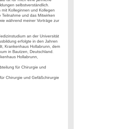
dungen selbstverständlich.
h mit Kolleginnen und Kollegen
ge Teilnahme und das Mitwirken
wie während meiner Vorträge zur
dizinstudium an der Universität
sbildung erfolgte in den Jahren
dt, Krankenhaus Hollabrunn, dem
kum in Bautzen, Deutschland.
nkenhaus Hollabrunn,
teilung für Chirurgie und
 für Chirurgie und Gefäßchirurgie